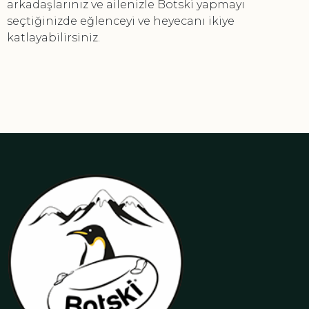
arkadaşlarınız ve ailenizle Botski yapmayı
seçtiğinizde eğlenceyi ve heyecanı ikiye
katlayabilirsiniz.