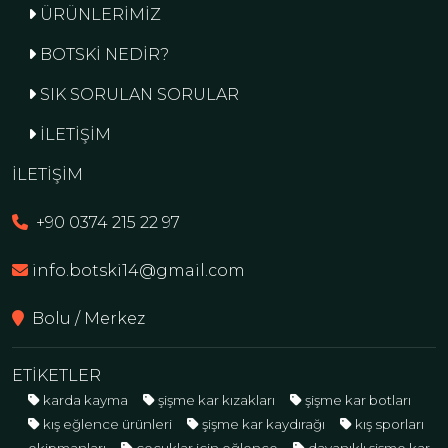
ÜRÜNLERİMİZ
BOTSKİ NEDİR?
SIK SORULAN SORULAR
İLETİŞİM
İLETİŞİM
+90 0374 215 22 97
info.botski14@gmail.com
Bolu / Merkez
ETİKETLER
karda kayma
şişme kar kızakları
şişme kar botları
kış eğlence ürünleri
şişme kar kaydırağı
kış sporları